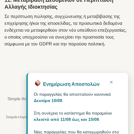
Αλλαγής Ιδιοκτησίας
Σε περίπτωση πώλησης, συγχώνευσης ή μεταβίβασης της
επιχείρησης ή/και της ιστοσελίδας, τα προσωπικά δεδομένα
ενδέχεται να μεταφερθούν στον νέο υπεύθυνο επεξεργασίας,
ο οποίος υποχρεούται να συνεχίσει την προστασία τους
σύμφωνα με τον GDPR και την παρούσα πολιτική.
×
Ενημέρωση Αποστολών
•
BAGGY
Curated living
Οι παραγγελίες θα αποσταλούν κανονικά
Simple things. Calm moments. Better days. A relaxed, cool way
Δευτέρα 10/08
.
of life — for home, on-the-go, every day.
Στη συνέχεια το κατάστημα θα παραμείνει
Στοιχεία επιχείρησης:
MODEXCEL BUSINESS ΕΕ
, Αρ. Γ.Ε.ΜΗ.
188657927000
, ΑΦΜ
κλειστό από 11/08 έως και 15/08
.
803069963
,
Νέες παραγγελίες που θα καταχωρηθούν στο