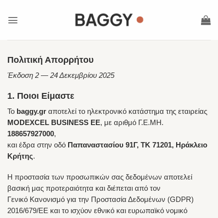
Μετάβαση
στο
περιεχόμενο
Πολιτική Απορρήτου
Έκδοση 2 — 24 Δεκεμβρίου 2025
1. Ποιοι Είμαστε
Το
baggy.gr
αποτελεί το ηλεκτρονικό κατάστημα της εταιρείας
MODEXCEL BUSINESS ΕΕ
, με αριθμό Γ.Ε.ΜΗ.
188657927000
,
και έδρα στην οδό
Παπαναστασίου 91Γ, ΤΚ 71201, Ηράκλειο
Κρήτης
.
Η προστασία των προσωπικών σας δεδομένων αποτελεί
βασική μας προτεραιότητα και διέπεται από τον
Γενικό Κανονισμό για την Προστασία Δεδομένων (GDPR)
2016/679/ΕΕ και το ισχύον εθνικό και ευρωπαϊκό νομικό