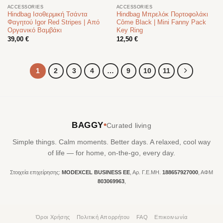
ACCESSORIES
ACCESSORIES
Hindbag Ισοθερμική Τσάντα
Hindbag Μπρελόκ Πορτοφολάκι
Φαγητού Igor Red Stripes | Από
Côme Black | Mini Fanny Pack
Οργανικό Βαμβάκι
Key Ring
39,00
€
12,50
€
1
2
3
4
…
9
10
11
•
BAGGY
Curated living
Simple things. Calm moments. Better days. A relaxed, cool way
of life — for home, on-the-go, every day.
Στοιχεία επιχείρησης:
MODEXCEL BUSINESS ΕΕ
, Αρ. Γ.Ε.ΜΗ.
188657927000
, ΑΦΜ
803069963
,
Όροι Χρήσης
Πολιτική Απορρήτου
FAQ
Επικοινωνία