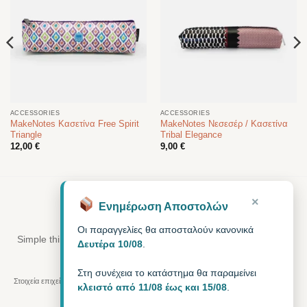
ACCESSORIES
ACCESSORIES
MakeNotes Κασετίνα Free Spirit
MakeNotes Νεσεσέρ / Κασετίνα
Triangle
Tribal Elegance
12,00
€
9,00
€
×
Ενημέρωση Αποστολών
•
BAGGY
Curated living
Οι παραγγελίες θα αποσταλούν κανονικά
Simple things. Calm moments. Better days. A relaxed, cool way
Δευτέρα 10/08
.
of life — for home, on-the-go, every day.
Στη συνέχεια το κατάστημα θα παραμείνει
Στοιχεία επιχείρησης:
MODEXCEL BUSINESS ΕΕ
, Αρ. Γ.Ε.ΜΗ.
188657927000
, ΑΦΜ
κλειστό από 11/08 έως και 15/08
.
803069963
,