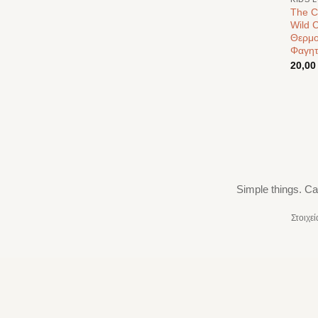
The C
Wild C
Θερμο
Φαγητ
20,0
Simple things. Ca
Στοιχε