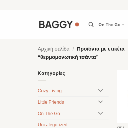
Μετάβαση
στο
περιεχόμενο
On The Go
Αρχική σελίδα
/
Προϊόντα με ετικέτα
“θερμομονωτική τσάντα”
Κατηγορίες
Cozy Living
Little Friends
On The Go
Uncategorized
KIDS 