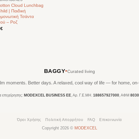
otton Cloud Lunchbag
hild | Παιδική
μονωτική Τσάντα
ού – Ροζ
0
€
•
BAGGY
Curated living
lm moments. Better days. A relaxed, cool way of life — for home, on-
ία επιχείρησης:
MODEXCEL BUSINESS ΕΕ
, Αρ. Γ.Ε.ΜΗ.
188657927000
, ΑΦΜ
8030
Όροι Χρήσης
Πολιτική Απορρήτου
FAQ
Επικοινωνία
Copyright 2026 ©
MODEXCEL