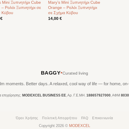
s Mini Ξυπνητήρι Cube
Mary’s Mini Ξυπνητήρι Cube
 – Ρολόι Ξυπνητήρι σε
Orange – Ρολόι Ξυπνητήρι
 Κύβου
σε Σχήμα Κύβου
0
€
14,00
€
•
BAGGY
Curated living
lm moments. Better days. A relaxed, cool way of life — for home, on-
ία επιχείρησης:
MODEXCEL BUSINESS ΕΕ
, Αρ. Γ.Ε.ΜΗ.
188657927000
, ΑΦΜ
8030
Όροι Χρήσης
Πολιτική Απορρήτου
FAQ
Επικοινωνία
Copyright 2026 ©
MODEXCEL