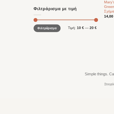
Mary’
Green
Φιλτράρισμα με τιμή
Σχήμα
14,0
Ελάχιστη
Μέγιστη
Τιμή:
10 €
—
20 €
Φιλτράρισμα
τιμή
τιμή
Simple things. Ca
Στοιχε