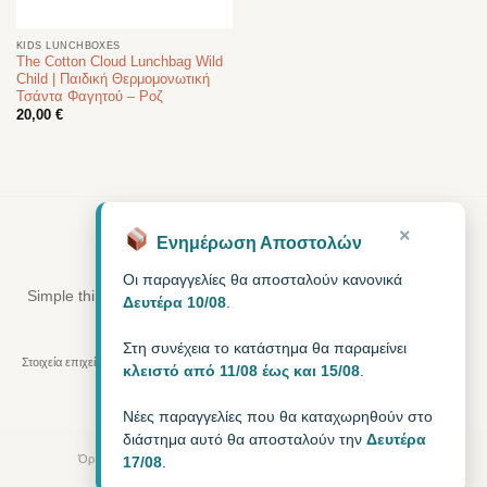
KIDS LUNCHBOXES
The Cotton Cloud Lunchbag Wild
Child | Παιδική Θερμομονωτική
Τσάντα Φαγητού – Ροζ
20,00
€
×
Ενημέρωση Αποστολών
•
BAGGY
Curated living
Οι παραγγελίες θα αποσταλούν κανονικά
Simple things. Calm moments. Better days. A relaxed, cool way
Δευτέρα 10/08
.
of life — for home, on-the-go, every day.
Στη συνέχεια το κατάστημα θα παραμείνει
Στοιχεία επιχείρησης:
MODEXCEL BUSINESS ΕΕ
, Αρ. Γ.Ε.ΜΗ.
188657927000
, ΑΦΜ
κλειστό από 11/08 έως και 15/08
.
803069963
,
Νέες παραγγελίες που θα καταχωρηθούν στο
διάστημα αυτό θα αποσταλούν την
Δευτέρα
Όροι Χρήσης
Πολιτική Απορρήτου
FAQ
Επικοινωνία
17/08
.