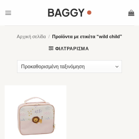
Μετάβαση
στο
περιεχόμενο
Αρχική σελίδα
/
Προϊόντα με ετικέτα “wild child”
ΦΙΛΤΡΆΡΙΣΜΑ