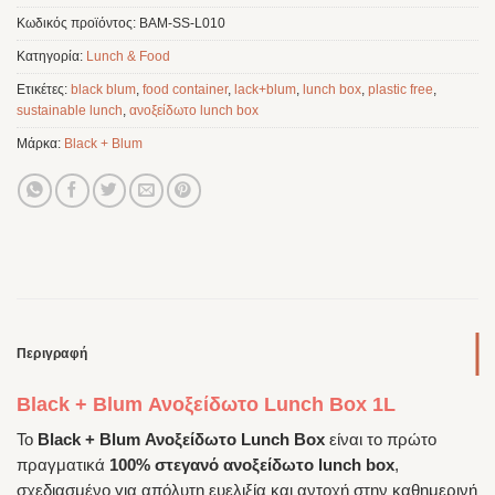
Κωδικός προϊόντος:
BAM-SS-L010
Κατηγορία:
Lunch & Food
Ετικέτες:
black blum
,
food container
,
lack+blum
,
lunch box
,
plastic free
,
sustainable lunch
,
ανοξείδωτο lunch box
Μάρκα:
Black + Blum
Περιγραφή
Black + Blum Ανοξείδωτο Lunch Box 1L
Το
Black + Blum Ανοξείδωτο Lunch Box
είναι το πρώτο
πραγματικά
100% στεγανό ανοξείδωτο lunch box
,
σχεδιασμένο για απόλυτη ευελιξία και αντοχή στην καθημερινή