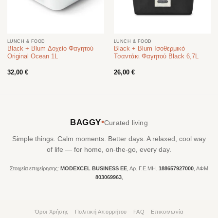
LUNCH & FOOD
LUNCH & FOOD
Black + Blum Δοχείο Φαγητού
Black + Blum Ισοθερμικό
Original Ocean 1L
Τσαντάκι Φαγητού Black 6,7L
32,00
€
26,00
€
•
BAGGY
Curated living
Simple things. Calm moments. Better days. A relaxed, cool way
of life — for home, on-the-go, every day.
Στοιχεία επιχείρησης:
MODEXCEL BUSINESS ΕΕ
, Αρ. Γ.Ε.ΜΗ.
188657927000
, ΑΦΜ
803069963
,
Όροι Χρήσης
Πολιτική Απορρήτου
FAQ
Επικοινωνία