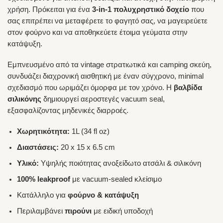
χρήση. Πρόκειται για ένα
3-in-1 πολυχρηστικό δοχείο
που
σας επιτρέπει να μεταφέρετε το φαγητό σας, να μαγειρεύετε
στον φούρνο και να αποθηκεύετε έτοιμα γεύματα στην
κατάψυξη.
Εμπνευσμένο από τα vintage στρατιωτικά και camping σκεύη,
συνδυάζει διαχρονική αισθητική με έναν σύγχρονο, minimal
σχεδιασμό που ωριμάζει όμορφα με τον χρόνο. Η
βαλβίδα
σιλικόνης
δημιουργεί αεροστεγές vacuum seal,
εξασφαλίζοντας μηδενικές διαρροές.
Χωρητικότητα:
1L (34 fl oz)
Διαστάσεις:
20 x 15 x 6.5 cm
Υλικό:
Υψηλής ποιότητας ανοξείδωτο ατσάλι & σιλικόνη
100% leakproof
με vacuum-sealed κλείσιμο
Κατάλληλο για
φούρνο & κατάψυξη
Περιλαμβάνει
πιρούνι
με ειδική υποδοχή