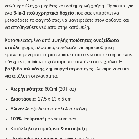
καλύτερο έλεγχο μερίδας και καθημερινή χρήση. Πρόκειται για
ένα
3-in-1 πολυχρηστικό δοχείο
που σας επιτρέπει να
μεταφέρετε το φαγητό σας, να μαγειρεύετε στον φούρνο και
να αποθηκεύετε γεύματα στην κατάψυξη.
Κατασκευασμένο από
υψηλής ποιότητας ανοξείδωτο
ατσάλι
, χωρίς πλαστικό, συνδυάζει vintage αισθητική
εμπνευσμένη από στρατιωτικά/κατασκηνωτικά σκεύη με έναν
σύγχρονο, minimal σχεδιασμό που αντέχει στον χρόνο. Η
βαλβίδα σιλικόνης
δημιουργεί αεροστεγές κλείσιμο vacuum
για απόλυτη στεγανότητα.
Χωρητικότητα:
600ml (20 fl oz)
Διαστάσεις:
17,5 x 13 x 5 cm
Υλικό:
Ανοξείδωτο ατσάλι & σιλικόνη
100% leakproof
με vacuum seal
Κατάλληλο για
φούρνο & κατάψυξη
Περιλαμβάνει
πιρούνι
με ειδική υποδοχή