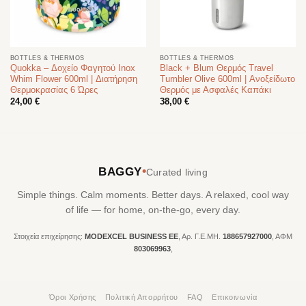
BOTTLES & THERMOS
BOTTLES & THERMOS
Quokka – Δοχείο Φαγητού Inox
Black + Blum Θερμός Travel
Whim Flower 600ml | Διατήρηση
Tumbler Olive 600ml | Ανοξείδωτο
Θερμοκρασίας 6 Ώρες
Θερμός με Ασφαλές Καπάκι
24,00
€
38,00
€
•
BAGGY
Curated living
Simple things. Calm moments. Better days. A relaxed, cool way
of life — for home, on-the-go, every day.
Στοιχεία επιχείρησης:
MODEXCEL BUSINESS ΕΕ
, Αρ. Γ.Ε.ΜΗ.
188657927000
, ΑΦΜ
803069963
,
Όροι Χρήσης
Πολιτική Απορρήτου
FAQ
Επικοινωνία