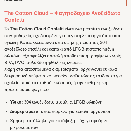
The Cotton Cloud – Φαγητοδοχείο Ανοξείδωτο
Confetti
Το
The Cotton Cloud Confetti
είναι ένα premium ανοξείδωτο
φαγητοδοχείο, σχεδιασμένο για μέγιστη λειτουργικότητα και
υγιεινή. Κατασκευασμένο από υψηλής ποιότητας 304
ανοξείδωτο ατσάλι και καπάκι από LFGB-πιστοποιημένη
σιλικόνη, εξασφαλίζει ασφαλή αποθήκευση τροφίμων χωρίς
BPA, PVC, μόλυβδο ή φθαλικές ενώσεις.
Χάρη στα αποσπώμενα διαμερίσματα, οργανώνει εύκολα
διαφορετικά γεύματα και snacks, καθιστώντας το ιδανικό για
σχολείο, παιδικό σταθμό, εκδρομές ή την καθημερινή
προετοιμασία φαγητού.
Υλικό:
304 ανοξείδωτο ατσάλι & LFGB σιλικόνη
Διαμερίσματα:
αποσπώμενα για εύκολη οργάνωση
Χρήση:
κατάλληλο για κατάψυξη – όχι για φούρνο
μικροκυμάτων