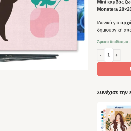
Mini καμβάς ζω
Monstera 20×2
Ιδανικό για
αρχά
δημιουργική απ
Άμεσα διαθέσιμο -
Figured’Art Καμ
Συνέχισε την