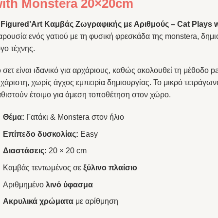
ith Monstera 20×20cm
Ο
Figured’Art Καμβάς Ζωγραφικής με Αριθμούς – Cat Plays 
αρουσία ενός γατιού με τη φυσική φρεσκάδα της monstera, δημ
γο τέχνης.
 σετ είναι ιδανικό για αρχάριους, καθώς ακολουθεί τη μέθοδο p
χάριστη, χωρίς άγχος εμπειρία δημιουργίας. Το μικρό τετράγωνο
αθιστούν έτοιμο για άμεση τοποθέτηση στον χώρο.
Θέμα:
Γατάκι & Monstera στον ήλιο
Επίπεδο δυσκολίας:
Easy
Διαστάσεις:
20 × 20 cm
Καμβάς τεντωμένος σε
ξύλινο πλαίσιο
Αριθμημένο
λινό ύφασμα
Ακρυλικά χρώματα
με αρίθμηση