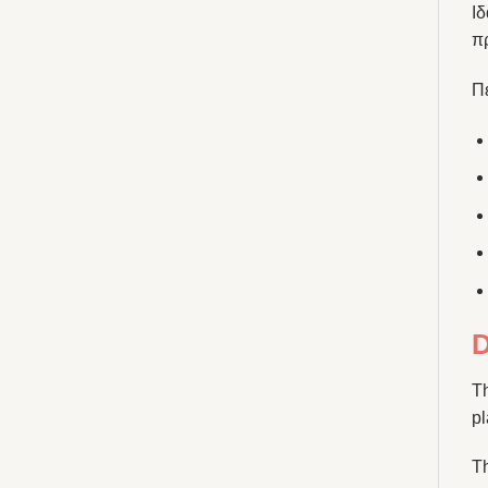
Ιδ
π
Π
D
T
pl
Th