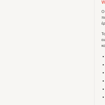
w
π
έρ
Το
ευ
κ