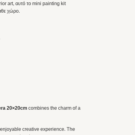
r art, αυτό το mini painting kit
άθε χώρο.
ο
tera 20×20cm
combines the charm of a
nd enjoyable creative experience. The