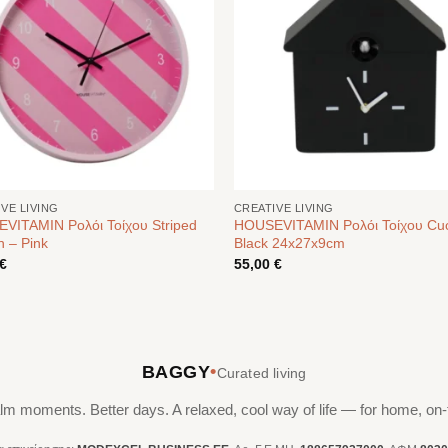
VE LIVING
CREATIVE LIVING
VITAMIN Ρολόι Τοίχου Striped
HOUSEVITAMIN Ρολόι Τοίχου Cu
n – Pink
Black 24x27x9cm
€
55,00
€
•
BAGGY
Curated living
lm moments. Better days. A relaxed, cool way of life — for home, on-