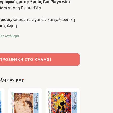
γραφικής με αριθμούς Cat Plays with
0cm
από τη Figured’Art.
ριους
, λάτρεις των γατιών και χαλαρωτική
ασχόληση.
 Σε απόθεμα
βάς Ζωγραφικής με Αριθμούς – Cat Plays with Monstera 20×20cm
ΠΡΟΣΘΉΚΗ ΣΤΟ ΚΑΛΆΘΙ
•
 εξερεύνηση