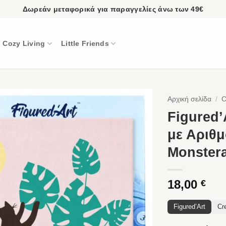
Δωρεάν μεταφορικά για παραγγελίες άνω των 49€
Cozy Living
Little Friends
Αρχική σελίδα
/
C
Figured
με Αριθμ
Monster
18,00
€
Figured’Art
Cre