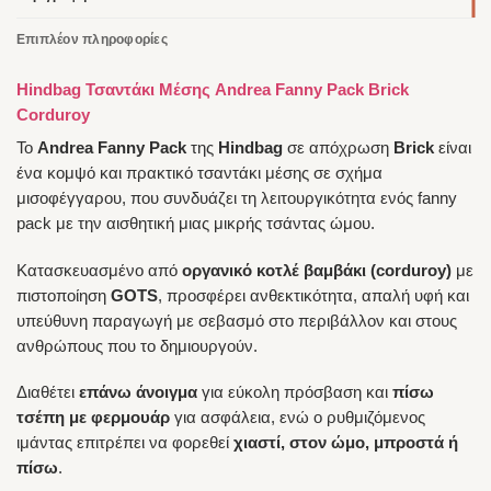
Επιπλέον πληροφορίες
Hindbag Τσαντάκι Μέσης Andrea Fanny Pack Brick
Corduroy
Το
Andrea Fanny Pack
της
Hindbag
σε απόχρωση
Brick
είναι
ένα κομψό και πρακτικό τσαντάκι μέσης σε σχήμα
μισοφέγγαρου, που συνδυάζει τη λειτουργικότητα ενός fanny
pack με την αισθητική μιας μικρής τσάντας ώμου.
Κατασκευασμένο από
οργανικό κοτλέ βαμβάκι (corduroy)
με
πιστοποίηση
GOTS
, προσφέρει ανθεκτικότητα, απαλή υφή και
υπεύθυνη παραγωγή με σεβασμό στο περιβάλλον και στους
ανθρώπους που το δημιουργούν.
Διαθέτει
επάνω άνοιγμα
για εύκολη πρόσβαση και
πίσω
τσέπη με φερμουάρ
για ασφάλεια, ενώ ο ρυθμιζόμενος
ιμάντας επιτρέπει να φορεθεί
χιαστί, στον ώμο, μπροστά ή
πίσω
.