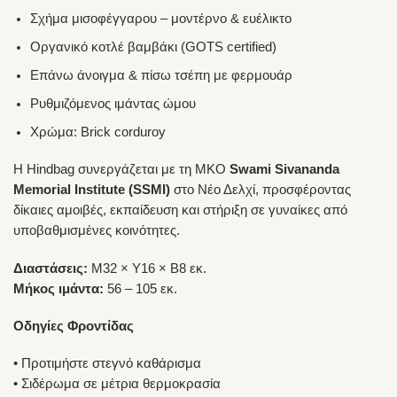
Σχήμα μισοφέγγαρου – μοντέρνο & ευέλικτο
Οργανικό κοτλέ βαμβάκι (GOTS certified)
Επάνω άνοιγμα & πίσω τσέπη με φερμουάρ
Ρυθμιζόμενος ιμάντας ώμου
Χρώμα: Brick corduroy
Η Hindbag συνεργάζεται με τη ΜΚΟ
Swami Sivananda
Memorial Institute (SSMI)
στο Νέο Δελχί, προσφέροντας
δίκαιες αμοιβές, εκπαίδευση και στήριξη σε γυναίκες από
υποβαθμισμένες κοινότητες.
Διαστάσεις:
Μ32 × Υ16 × Β8 εκ.
Μήκος ιμάντα:
56 – 105 εκ.
Οδηγίες Φροντίδας
• Προτιμήστε στεγνό καθάρισμα
• Σιδέρωμα σε μέτρια θερμοκρασία