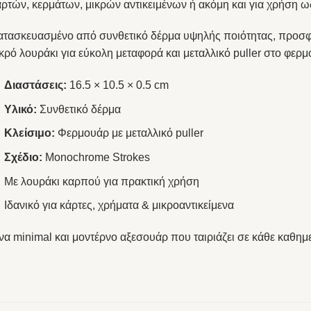
ρτών, κερμάτων, μικρών αντικειμένων ή ακόμη και για χρήση ως
ατασκευασμένο από συνθετικό δέρμα υψηλής ποιότητας, προσφέρ
κρό λουράκι για εύκολη μεταφορά και μεταλλικό puller στο φερ
Διαστάσεις:
16.5 × 10.5 × 0.5 cm
Υλικό:
Συνθετικό δέρμα
Κλείσιμο:
Φερμουάρ με μεταλλικό puller
Σχέδιο:
Monochrome Strokes
Με λουράκι καρπού για πρακτική χρήση
Ιδανικό για κάρτες, χρήματα & μικροαντικείμενα
α minimal και μοντέρνο αξεσουάρ που ταιριάζει σε κάθε καθημ