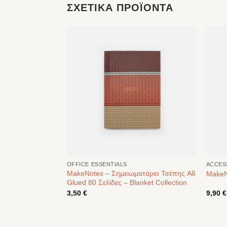
ΣΧΕΤΙΚΆ ΠΡΟΪΌΝΤΑ
OFFICE ESSENTIALS
ACCES
ατάριο A5 Glued
MakeNotes – Σημειωματάριο Τσέπης A6
MakeN
ollection
Glued 80 Σελίδες – Blanket Collection
3,50
€
9,90
€