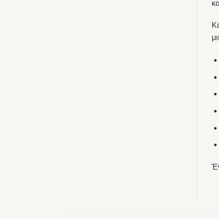
κα
Κ
μι
Έν