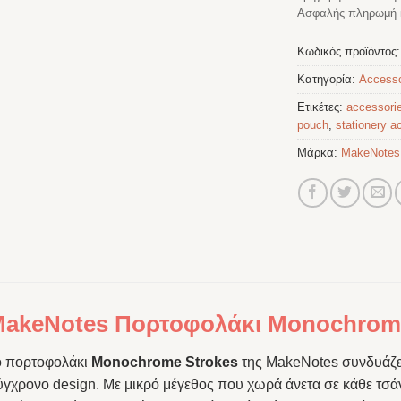
Ασφαλής πληρωμή κ
Κωδικός προϊόντος
Κατηγορία:
Accesso
Ετικέτες:
accessori
pouch
,
stationery a
Μάρκα:
MakeNotes
akeNotes Πορτοφολάκι Monochrome
ο πορτοφολάκι
Monochrome Strokes
της MakeNotes συνδυάζει
γχρονο design. Με μικρό μέγεθος που χωρά άνετα σε κάθε τσάντ