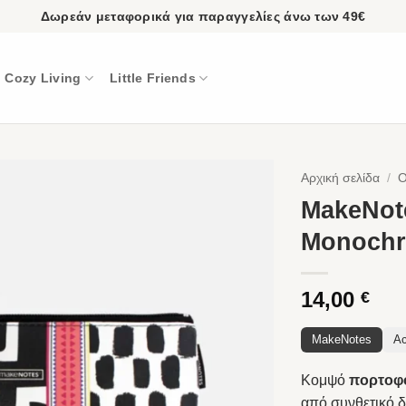
Δωρεάν μεταφορικά για παραγγελίες άνω των 49€
Cozy Living
Little Friends
Αρχική σελίδα
/
O
MakeNot
Monochr
14,00
€
MakeNotes
Ac
Κομψό
πορτοφο
από συνθετικό δ