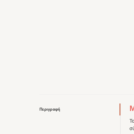
M
Περιγραφή
Τ
σύ