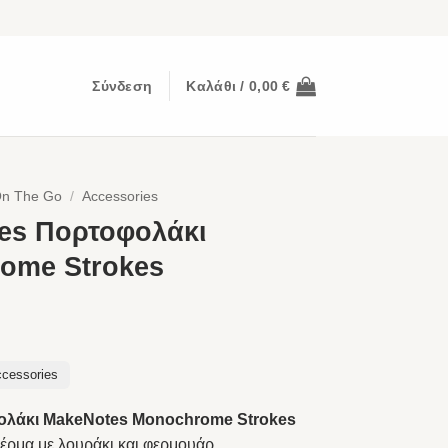
Σύνδεση
Καλάθι /
0,00
€
n The Go
/
Accessories
es Πορτοφολάκι
ome Strokes
cessories
λάκι MakeNotes Monochrome Strokes
έρμα με λουράκι και φερμουάρ.