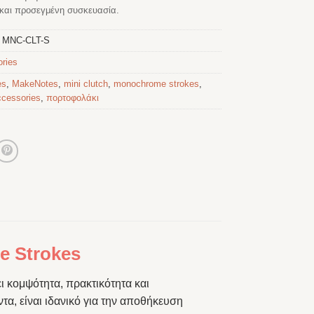
αι προσεγμένη συσκευασία.
:
MNC-CLT-S
ries
es
,
MakeNotes
,
mini clutch
,
monochrome strokes
,
ccessories
,
πορτοφολάκι
 Strokes
 κομψότητα, πρακτικότητα και
α, είναι ιδανικό για την αποθήκευση