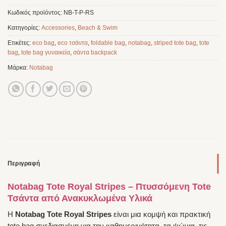
Κωδικός προϊόντος:
NB-T-P-RS
Κατηγορίες:
Accessories
,
Beach & Swim
Ετικέτες:
eco bag
,
eco τσάντα
,
foldable bag
,
notabag
,
striped tote bag
,
tote
bag
,
tote bag γυναικεία
,
σάντα backpack
Μάρκα:
Notabag
Περιγραφή
Notabag Tote Royal Stripes – Πτυσσόμενη Tote
Τσάντα από Ανακυκλωμένα Υλικά
Η
Notabag Tote Royal Stripes
είναι μια κομψή και πρακτική
tote bag σχεδιασμένη για την καθημερινότητα, τα ψώνια, τις