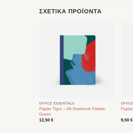
ΣΧΕΤΙΚΆ ΠΡΟΪΌΝΤΑ
OFFICE ESSENTIALS
OFFIC
Tiger’s
Papier Tigre – A5 Notebook Palette
Papier
Green
12,50
€
9,50
€