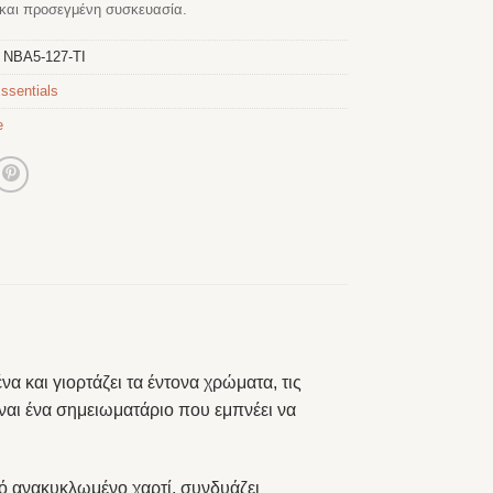
αι προσεγμένη συσκευασία.
:
NBA5-127-TI
ssentials
e
α και γιορτάζει τα έντονα χρώματα, τις
ίναι ένα σημειωματάριο που εμπνέει να
πό ανακυκλωμένο χαρτί, συνδυάζει