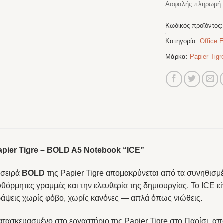
Ασφαλής πληρωμή κ
Κωδικός προϊόντος
Κατηγορία:
Office E
Μάρκα:
Papier Tigr
apier Tigre – BOLD A5 Notebook “ICE”
 σειρά
BOLD
της Papier Tigre απομακρύνεται από τα συνηθισμέν
θόρμητες γραμμές και την ελευθερία της δημιουργίας. Το ICE ε
ράψεις χωρίς φόβο, χωρίς κανόνες — απλά όπως νιώθεις.
ατασκευασμένο στο εργαστήριο της Papier Tigre στο Παρίσι, α