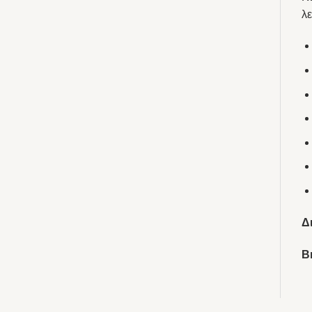
λε
Δ
B