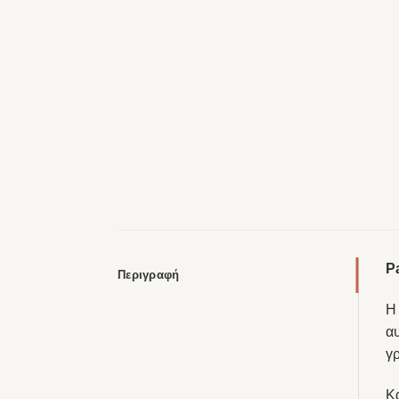
P
Περιγραφή
Η
αυ
γ
Κ