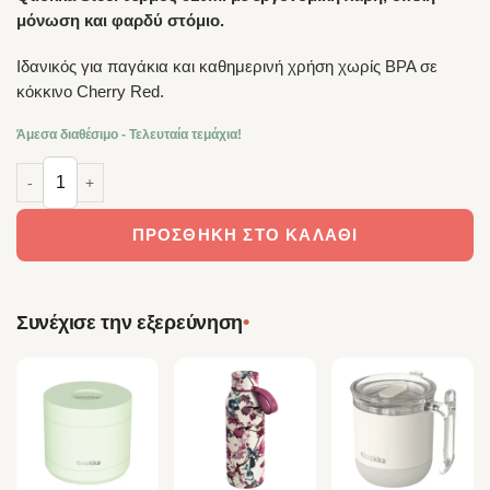
μόνωση και φαρδύ στόμιο.
Ιδανικός για παγάκια και καθημερινή χρήση χωρίς BPA σε
κόκκινο Cherry Red.
Άμεσα διαθέσιμο - Τελευταία τεμάχια!
Quokka STEEL Μπουκάλι Θερμός Ανοξείδωτο με Λαβή BPA Free 510m
ΠΡΟΣΘΉΚΗ ΣΤΟ ΚΑΛΆΘΙ
•
Συνέχισε την εξερεύνηση