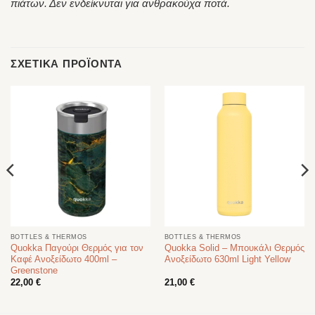
πιάτων. Δεν ενδείκνυται για ανθρακούχα ποτά.
ΣΧΕΤΙΚΆ ΠΡΟΪΌΝΤΑ
BOTTLES & THERMOS
BOTTLES & THERMOS
Quokka Παγούρι Θερμός για τον
Quokka Solid – Μπουκάλι Θερμός
Καφέ Ανοξείδωτο 400ml –
Ανοξείδωτο 630ml Light Yellow
Greenstone
22,00
€
21,00
€