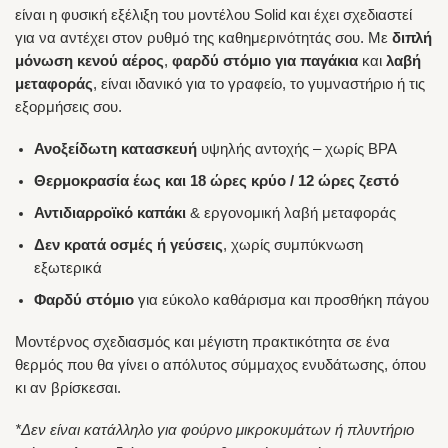
είναι η φυσική εξέλιξη του μοντέλου Solid και έχει σχεδιαστεί
για να αντέχει στον ρυθμό της καθημερινότητάς σου. Με
διπλή
μόνωση κενού αέρος
,
φαρδύ στόμιο για παγάκια
και
λαβή
μεταφοράς
, είναι ιδανικό για το γραφείο, το γυμναστήριο ή τις
εξορμήσεις σου.
Ανοξείδωτη κατασκευή
υψηλής αντοχής – χωρίς BPA
Θερμοκρασία έως και 18 ώρες κρύο / 12 ώρες ζεστό
Αντιδιαρροϊκό καπάκι
& εργονομική λαβή μεταφοράς
Δεν κρατά οσμές ή γεύσεις
, χωρίς συμπύκνωση
εξωτερικά
Φαρδύ στόμιο
για εύκολο καθάρισμα και προσθήκη πάγου
Μοντέρνος σχεδιασμός και μέγιστη πρακτικότητα σε ένα
θερμός που θα γίνει ο απόλυτος σύμμαχος ενυδάτωσης, όπου
κι αν βρίσκεσαι.
*Δεν είναι κατάλληλο για φούρνο μικροκυμάτων ή πλυντήριο