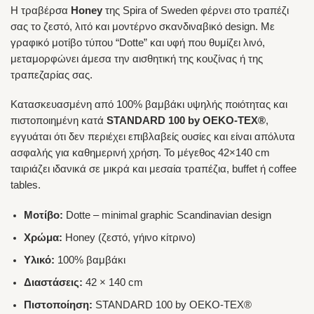
Η τραβέρσα
Honey
της Spira of Sweden φέρνει στο τραπέζι
σας το ζεστό, λιτό και μοντέρνο σκανδιναβικό design. Με
γραφικό μοτίβο τύπου “Dotte” και υφή που θυμίζει λινό,
μεταμορφώνει άμεσα την αισθητική της κουζίνας ή της
τραπεζαρίας σας.
Κατασκευασμένη από 100% βαμβάκι υψηλής ποιότητας και
πιστοποιημένη κατά
STANDARD 100 by OEKO-TEX®
,
εγγυάται ότι δεν περιέχει επιβλαβείς ουσίες και είναι απόλυτα
ασφαλής για καθημερινή χρήση. Το μέγεθος 42×140 cm
ταιριάζει ιδανικά σε μικρά και μεσαία τραπέζια, buffet ή coffee
tables.
Μοτίβο:
Dotte – minimal graphic Scandinavian design
Χρώμα:
Honey (ζεστό, γήινο κίτρινο)
Υλικό:
100% βαμβάκι
Διαστάσεις:
42 × 140 cm
Πιστοποίηση:
STANDARD 100 by OEKO-TEX®