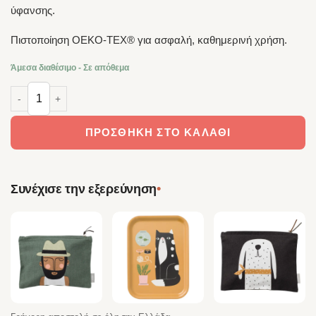
ύφανσης.
Πιστοποίηση OEKO-TEX® για ασφαλή, καθημερινή χρήση.
Άμεσα διαθέσιμο - Σε απόθεμα
Spira of Sweden Τραβέρσα Honey 42×140 cm – 100% Βαμβάκι ποσότ
ΠΡΟΣΘΉΚΗ ΣΤΟ ΚΑΛΆΘΙ
•
Συνέχισε την εξερεύνηση