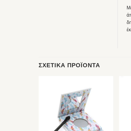
Μ
ά
δ
έ
ΣΧΕΤΙΚΆ ΠΡΟΪΌΝΤΑ