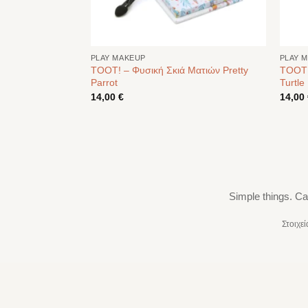
PLAY MAKEUP
PLAY 
Σκιά Ματιών
TOOT! – Φυσική Σκιά Ματιών Pretty
TOOT! 
uw)
Parrot
Turtle
14,00
€
14,00
Simple things. Ca
Στοιχε