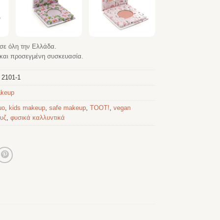
σε όλη την Ελλάδα.
αι προσεγμένη συσκευασία.
:
2101-1
akeup
uo
,
kids makeup
,
safe makeup
,
TOOT!
,
vegan
υζ
,
φυσικά καλλυντικά