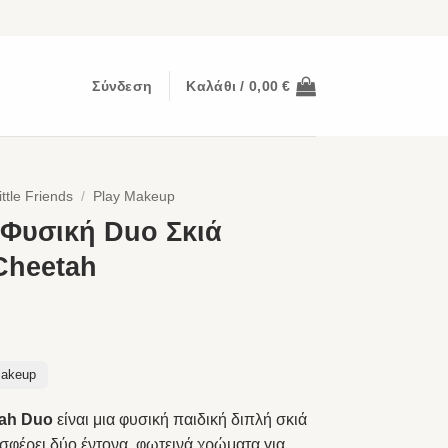
Σύνδεση
Καλάθι /
0,00
€
ittle Friends
/
Play Makeup
 Φυσική Duo Σκιά
Cheetah
Makeup
ah Duo
είναι μια φυσική παιδική διπλή σκιά
φέρει δύο έντονα, φωτεινά χρώματα για