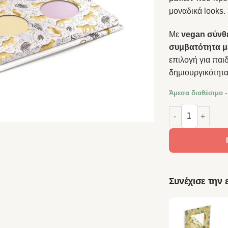
μοναδικά looks.
Με
vegan σύνθε
συμβατότητα με
επιλογή για παι
δημιουργικότητα 
Άμεσα διαθέσιμο -
TOOT! – Φυσική 
Συνέχισε την