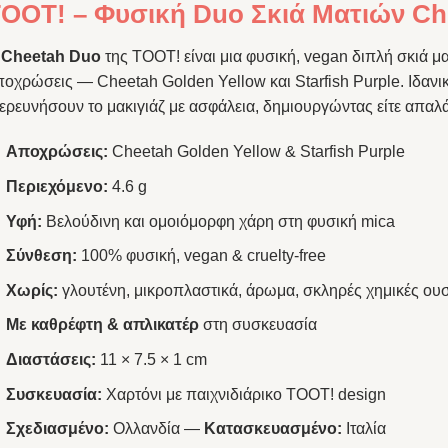
OOT! – Φυσική Duo Σκιά Ματιών Ch
Η
Cheetah Duo
της TOOT! είναι μια φυσική, vegan διπλή σκιά μ
οχρώσεις — Cheetah Golden Yellow και Starfish Purple. Ιδανι
ερευνήσουν το μακιγιάζ με ασφάλεια, δημιουργώντας είτε απαλά
Αποχρώσεις:
Cheetah Golden Yellow & Starfish Purple
Περιεχόμενο:
4.6 g
Υφή:
Βελούδινη και ομοιόμορφη χάρη στη φυσική mica
Σύνθεση:
100% φυσική, vegan & cruelty-free
Χωρίς:
γλουτένη, μικροπλαστικά, άρωμα, σκληρές χημικές ουσ
Με καθρέφτη & απλικατέρ
στη συσκευασία
Διαστάσεις:
11 × 7.5 × 1 cm
Συσκευασία:
Χαρτόνι με παιχνιδιάρικο TOOT! design
Σχεδιασμένο:
Ολλανδία —
Κατασκευασμένο:
Ιταλία