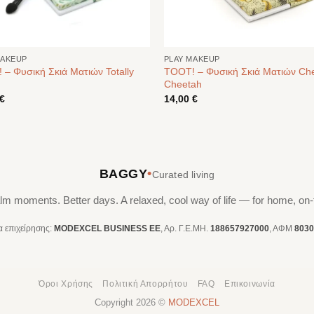
MAKEUP
PLAY MAKEUP
– Φυσική Σκιά Ματιών Totally
TOOT! – Φυσική Σκιά Ματιών Ch
Cheetah
€
14,00
€
•
BAGGY
Curated living
lm moments. Better days. A relaxed, cool way of life — for home, on-
ία επιχείρησης:
MODEXCEL BUSINESS ΕΕ
, Αρ. Γ.Ε.ΜΗ.
188657927000
, ΑΦΜ
8030
Όροι Χρήσης
Πολιτική Απορρήτου
FAQ
Επικοινωνία
Copyright 2026 ©
MODEXCEL