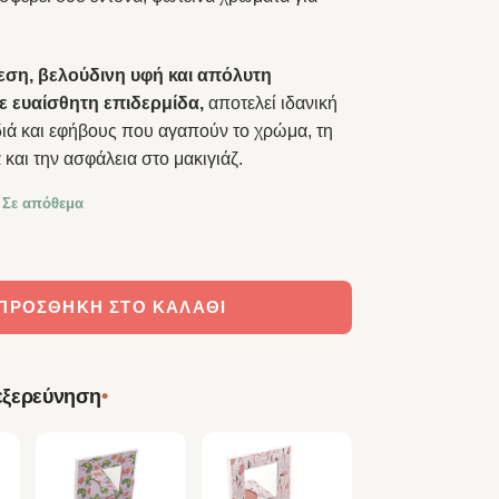
ση, βελούδινη υφή και απόλυτη
 ευαίσθητη επιδερμίδα,
αποτελεί ιδανική
διά και εφήβους που αγαπούν το χρώμα, τη
και την ασφάλεια στο μακιγιάζ.
 Σε απόθεμα
Duo Σκιά Ματιών Cheetah ποσότητα
ΠΡΟΣΘΉΚΗ ΣΤΟ ΚΑΛΆΘΙ
•
 εξερεύνηση