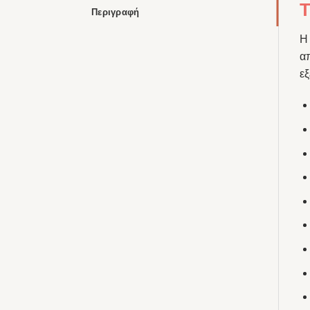
T
Περιγραφή
απ
εξ