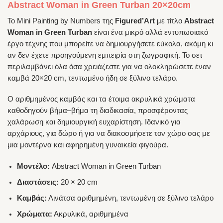
Abstract Woman in Green Turban 20×20cm
Το Mini Painting by Numbers της
Figured’Art
με τίτλο
Abstract
Woman in Green Turban
είναι ένα μικρό αλλά εντυπωσιακό
έργο τέχνης που μπορείτε να δημιουργήσετε εύκολα, ακόμη κι
αν δεν έχετε προηγούμενη εμπειρία στη ζωγραφική. Το σετ
περιλαμβάνει όλα όσα χρειάζεστε για να ολοκληρώσετε έναν
καμβά 20×20 cm, τεντωμένο ήδη σε ξύλινο τελάρο.
Ο αριθμημένος καμβάς και τα έτοιμα ακρυλικά χρώματα
καθοδηγούν βήμα–βήμα τη διαδικασία, προσφέροντας
χαλάρωση και δημιουργική ευχαρίστηση. Ιδανικό για
αρχάριους, για δώρο ή για να διακοσμήσετε τον χώρο σας με
μια μοντέρνα και αφηρημένη γυναικεία φιγούρα.
Μοντέλο:
Abstract Woman in Green Turban
Διαστάσεις:
20 × 20 cm
Καμβάς:
Λινάτσα αριθμημένη, τεντωμένη σε ξύλινο τελάρο
Χρώματα:
Ακρυλικά, αριθμημένα