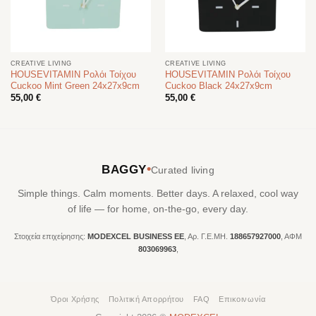
CREATIVE LIVING
CREATIVE LIVING
HOUSEVITAMIN Ρολόι Τοίχου
HOUSEVITAMIN Ρολόι Τοίχου
Cuckoo Mint Green 24x27x9cm
Cuckoo Black 24x27x9cm
55,00
€
55,00
€
•
BAGGY
Curated living
Simple things. Calm moments. Better days. A relaxed, cool way
of life — for home, on-the-go, every day.
Στοιχεία επιχείρησης:
MODEXCEL BUSINESS ΕΕ
, Αρ. Γ.Ε.ΜΗ.
188657927000
, ΑΦΜ
803069963
,
Όροι Χρήσης
Πολιτική Απορρήτου
FAQ
Επικοινωνία