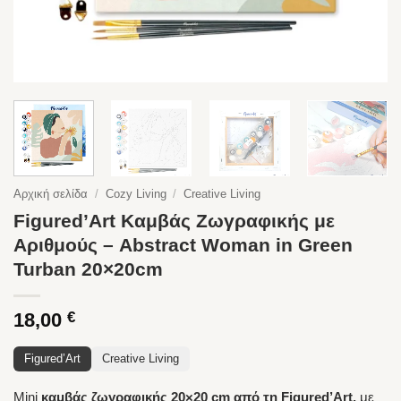
Αρχική σελίδα
/
Cozy Living
/
Creative Living
Figured’Art Καμβάς Ζωγραφικής με
Αριθμούς – Abstract Woman in Green
Turban 20×20cm
18,00
€
Figured’Art
Creative Living
Mini
καμβάς ζωγραφικής 20×20 cm από τη Figured’Art,
με