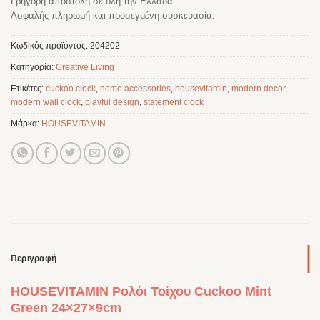
Γρήγορη αποστολή σε όλη την Ελλάδα.
Ασφαλής πληρωμή και προσεγμένη συσκευασία.
Κωδικός προϊόντος:
204202
Κατηγορία:
Creative Living
Ετικέτες:
cuckoo clock
,
home accessories
,
housevitamin
,
modern decor
,
modern wall clock
,
playful design
,
statement clock
Μάρκα:
HOUSEVITAMIN
Περιγραφή
HOUSEVITAMIN Ρολόι Τοίχου Cuckoo Mint
Green 24×27×9cm