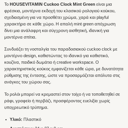
Το
HOUSEVITAMIN Cuckoo Clock Mint Green
είναι μια
φρέσκια, μοντέρνα εκδοχή του κλασικού ρολογιού κούκου,
σχεδιασμένη για να προσθέτει χρώμα, χαρά και playful
χαρακτήρα σε κάθε χώρο. Η απαλή mint green απόχρωση
δίνει μια ανάλαφρη και σύγχρονη αισθητική, ιδανική για
μοντέρνα σπίτια.
Συνδυάζει τη νοσταλγία του παραδοσιακού cuckoo clock με
μοντέρνο design, καθιστώντας το ιδανικό για καθιστικό,
κουζίνα, παιδικό δωμάτιο ή creative workspace. Ο
χαρακτηριστικός κούκος εμφανίζεται κάθε ώρα, με δυνατότητα
ρύθμισης της έντασης, ώστε να προσαρμόζεται απόλυτα στις
ανάγκες του χώρου σας.
Το ρολόι μπορεί να κρεμαστεί στον τοίχο ή να τοποθετηθεί σε
ράφι, γραφείο ή περβάζι, προσφέροντας ευελιξία χωρίς
υποχρεωτικό τρύπημα.
Υλικό:
Πλαστικό