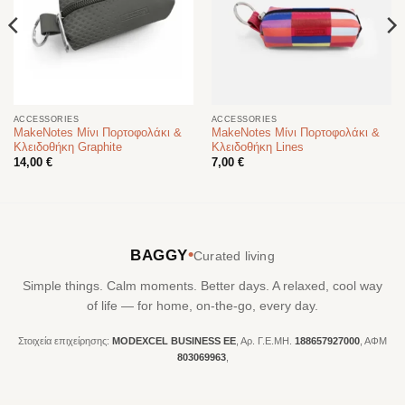
ACCESSORIES
ACCESSORIES
MakeNotes Μίνι Πορτοφολάκι &
MakeNotes Μίνι Πορτοφολάκι &
Κλειδοθήκη Graphite
Κλειδοθήκη Lines
14,00
€
7,00
€
•
BAGGY
Curated living
Simple things. Calm moments. Better days. A relaxed, cool way
of life — for home, on-the-go, every day.
Στοιχεία επιχείρησης:
MODEXCEL BUSINESS ΕΕ
, Αρ. Γ.Ε.ΜΗ.
188657927000
, ΑΦΜ
803069963
,