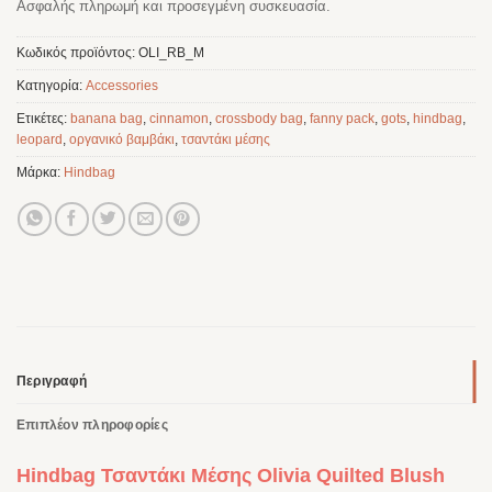
Ασφαλής πληρωμή και προσεγμένη συσκευασία.
Κωδικός προϊόντος:
OLI_RB_M
Κατηγορία:
Accessories
Ετικέτες:
banana bag
,
cinnamon
,
crossbody bag
,
fanny pack
,
gots
,
hindbag
,
leopard
,
οργανικό βαμβάκι
,
τσαντάκι μέσης
Μάρκα:
Hindbag
Περιγραφή
Επιπλέον πληροφορίες
Hindbag Τσαντάκι Μέσης Olivia Quilted Blush