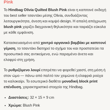
Pink
Το
Hindbag Olivia Quilted Blush Pink
είναι η καπιτονέ εκδοχή
του best seller τσαντάκι μέσης Olivia, συνδυάζοντας
λειτουργικότητα, άνεση και κομψό design. Η απαλή απόχρωση
blush pink
χαρίζει διαχρονική θηλυκότητα και ταιριάζει εύκολα
με κάθε εμφάνιση.
Κατασκευασμένο από
χοντρό οργανικό βαμβάκι με καπιτονέ
γέμιση
, το τσαντάκι διατηρεί το σχήμα του και προστατεύει τα
προσωπικά σας αντικείμενα, ενώ παραμένει άνετο και
ελαφρύ στη χρήση.
Το
ρυθμιζόμενο λουρί
επιτρέπει να φορεθεί χιαστί, στη μέση ή
στον ώμο — πάνω από παλτό τον χειμώνα ή ελαφριά ρούχα
το καλοκαίρι. Το εσωτερικό διαθέτει
μοναδική block print
επένδυση
, χαρακτηριστικό στοιχείο της Hindbag.
Διαστάσεις:
32 × 15 × 9 cm
Χρώμα:
Blush Pink