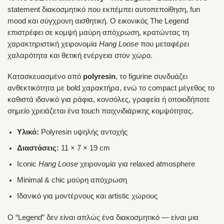
statement διακοσμητικό που εκπέμπει αυτοπεποίθηση, fun
mood και σύγχρονη αισθητική. Ο εικονικός The Legend
επιστρέφει σε κομψή μαύρη απόχρωση, κρατώντας τη
χαρακτηριστική χειρονομία
Hang Loose
που μεταφέρει
χαλαρότητα και θετική ενέργεια στον χώρο.
Κατασκευασμένο από
polyresin
, το figurine συνδυάζει
ανθεκτικότητα με bold χαρακτήρα, ενώ το compact μέγεθος το
καθιστά ιδανικό για ράφια, κονσόλες, γραφεία ή οποιοδήποτε
σημείο χρειάζεται ένα touch παιχνιδιάρικης κομψότητας.
Υλικό:
Polyresin υψηλής αντοχής
Διαστάσεις:
11 × 7 × 19 cm
Iconic
Hang Loose
χειρονομία για relaxed atmosphere
Minimal & chic μαύρη απόχρωση
Ιδανικό για μοντέρνους και artistic χώρους
Ο “Legend” δεν είναι απλώς ένα διακοσμητικό — είναι μια