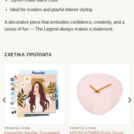
Stylish matte black color
Ideal for modern and playful interior styling
A decorative piece that embodies confidence, creativity, and a
sense of fun — The Legend always makes a statement.
ΣΧΕΤΙΚΆ ΠΡΟΪΌΝΤΑ
CREATIVE LIVING
CREATIVE LIVING
Figured’Art Καμβάς Ζωγραφικής
HOUSEVITAMIN Ρολόι Τοίχου