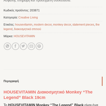
Ασφαλής πληρωμή και προσεγμένη συσκευασία.
Κωδικός προϊόντος:
203871
Κατηγορία:
Creative Living
Ετικέτες:
housevitamin
,
modern decor
,
monkey decor
,
statement pieces
,
the
legend
,
διακοσμητικά σπιτιού
Μάρκα:
HOUSEVITAMIN
Περιγραφή
HOUSEVITAMIN Διακοσμητικό Monkey “The
Legend” Black 19cm
Το
HOUSEVITAMIN Monkey “The Legend” Black
είναι ένα