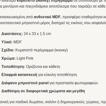
 ιδιαίτερο
κυματιστό (wavey) περίγραμμα
σε συνδυασμό με 
α μοντέρνο και παιχνιδιάρικο αποτέλεσμα που ταιριάζει σε κάθ
ατασκευασμένη από
ανθεκτικό MDF
, προσφέρει σταθερότητα κα
οστατευτικό μπροστινό μέρος διατηρεί τις εικόνες σου ασφαλεί
Διαστάσεις:
24 x 33 x 1.5 cm
Υλικό:
MDF
Σχέδιο:
Κυματιστό περίγραμμα (wavey)
Χρώμα:
Light Pink
Τοποθέτηση:
Οριζόντια και κάθετη
Ελαφριά κατασκευή
για εύκολη τοποθέτηση
Διάφανο μπροστινό panel
για προστασία φωτογραφιών
Διαθέσιμη σε διαφορετικά χρώματα και μεγέθη
ανική για παιδικό δωμάτιο, σαλόνι ή δημιουργικούς χώρους, πρ