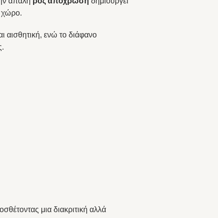
την απαλή
ροζ απόχρωση
δημιουργεί
ε χώρο.
ι αισθητική, ενώ το διάφανο
ς.
οσθέτοντας μια διακριτική αλλά