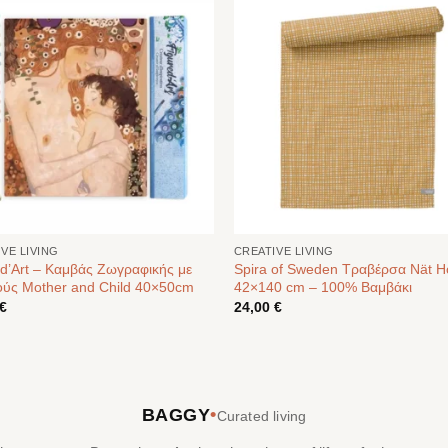
VE LIVING
CREATIVE LIVING
d’Art – Καμβάς Ζωγραφικής με
Spira of Sweden Τραβέρσα Nät 
ούς Mother and Child 40×50cm
42×140 cm – 100% Βαμβάκι
€
24,00
€
•
BAGGY
Curated living