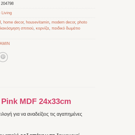
:
204798
 Living
l
,
home decor
,
housevitamin
,
modern decor
,
photo
διακόσμηση σπιτιού
,
κορνίζα
,
παιδικό δωμάτιο
AMIN
 Pink MDF 24x33cm
πιλογή για να αναδείξεις τις αγαπημένες