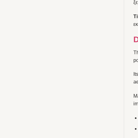
ξε
Ti
ε
D
T
po
It
ae
M
i