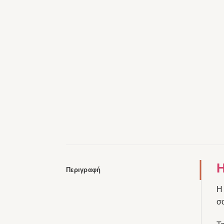
H
Περιγραφή
σο