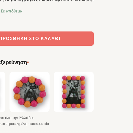
 Σε απόθεμα
ορνίζα Wavey Light Pink MDF 24x33cm ποσότητα
ΠΡΟΣΘΉΚΗ ΣΤΟ ΚΑΛΆΘΙ
•
 εξερεύνηση
σε όλη την Ελλάδα.
αι προσεγμένη συσκευασία.