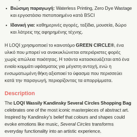
Βιώσιμη παραγωγή:
Waterless Printing, Zero Dye Wastage
και εργοστάσιο πιστοποιημένο κατά BSCI
Ιδανική για:
καθημερινές αγορές, ταξίδια, μουσεία, δώρο
και λάτρεις της αφηρημένης τέχνης.
Η LOQI χρησιμοποιεί το καινοτόμο
GREEN CIRCLE®
, ένα
υλικό που μπορεί να ανακυκλώνεται απεριόριστες φορές
χωρίς απώλεια ποιότητας. Η τσάντα κατασκευάζεται από ένα
ενιαίο κομμάτι υφάσματος για μέγιστη αντοχή, ενώ η
ενσωματωμένη θήκη αξιοποιεί το ύφασμα που περισσεύει
κατά την παραγωγή, περιορίζοντας τα απορρίμματα.
Description
The
LOQI Wassily Kandinsky Several Circles Shopping Bag
celebrates one of the most iconic masterpieces of abstract art.
Inspired by Kandinsky’s belief that colours and shapes could
evoke emotions like music,
Several Circles
transforms
everyday functionality into an artistic experience.