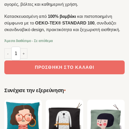
αγορές, βόλτες και καθημερινή χρήση.
Κατασκευασμένη από
100% βαμβάκι
και πιστοποιημένη
σύμφωνα με το
OEKO-TEX® STANDARD 100
, συνδυάζει
σκανδιναβικό design, πρακτικότητα και ξεχωριστή αισθητική.
Άμεσα διαθέσιμο - Σε απόθεμα
Spira of Sweden – Tote Bag Doris 37×47cm ποσότητα
ΠΡΟΣΘΉΚΗ ΣΤΟ ΚΑΛΆΘΙ
•
Συνέχισε την εξερεύνηση