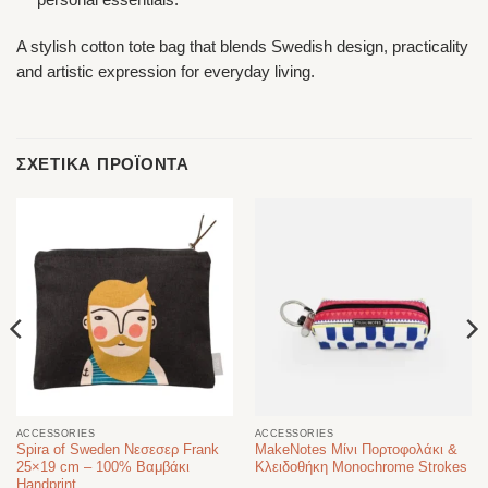
personal essentials.
A stylish cotton tote bag that blends Swedish design, practicality
and artistic expression for everyday living.
ΣΧΕΤΙΚΆ ΠΡΟΪΌΝΤΑ
ACCESSORIES
ACCESSORIES
Spira of Sweden Νεσεσερ Frank
MakeNotes Μίνι Πορτοφολάκι &
25×19 cm – 100% Βαμβάκι
Κλειδοθήκη Monochrome Strokes
Handprint