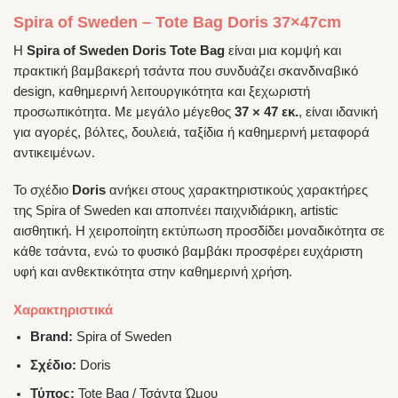
Spira of Sweden – Tote Bag Doris 37×47cm
Η
Spira of Sweden Doris Tote Bag
είναι μια κομψή και
πρακτική βαμβακερή τσάντα που συνδυάζει σκανδιναβικό
design, καθημερινή λειτουργικότητα και ξεχωριστή
προσωπικότητα. Με μεγάλο μέγεθος
37 × 47 εκ.
, είναι ιδανική
για αγορές, βόλτες, δουλειά, ταξίδια ή καθημερινή μεταφορά
αντικειμένων.
Το σχέδιο
Doris
ανήκει στους χαρακτηριστικούς χαρακτήρες
της Spira of Sweden και αποπνέει παιχνιδιάρικη, artistic
αισθητική. Η χειροποίητη εκτύπωση προσδίδει μοναδικότητα σε
κάθε τσάντα, ενώ το φυσικό βαμβάκι προσφέρει ευχάριστη
υφή και ανθεκτικότητα στην καθημερινή χρήση.
Χαρακτηριστικά
Brand:
Spira of Sweden
Σχέδιο:
Doris
Τύπος:
Tote Bag / Τσάντα Ώμου