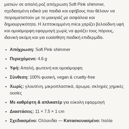
ματιών σε απαλή ροζ απόχρωση Soft Pink shimmer,
σχεδιασμένη ειδικά για παιδιά και εφήβους που θέλουν να
πειραματιστούν με το μακιγιάζ με ασφάλεια και
δημιουργικότητα. Η λεπτοκομμένη mica χαρίζει βελούδινη υφή
και ομοιόμορφη εφαρμογή χωρίς να φράζει τους πόρους,
ιδανική ακόμη και για ευαίσθητη παιδική επιδερμίδα.
Απόχρωση:
Soft Pink shimmer
Περιεχόμενο:
4.6 g
Υφή:
Απαλή, φωτεινή και ομοιόμορφη
Σύνθεση:
100% φυσική, vegan & cruelty-free
Χωρίς:
γλουτένη, μικροπλαστικά, άρωμα, σκληρές χημικές
ουσίες
Με καθρέφτη & απλικατέρ
για εύκολη εφαρμογή
Διαστάσεις:
11 × 7.5 × 1 cm
Σχεδιασμένο:
Ολλανδία —
Κατασκευασμένο:
Ιταλία