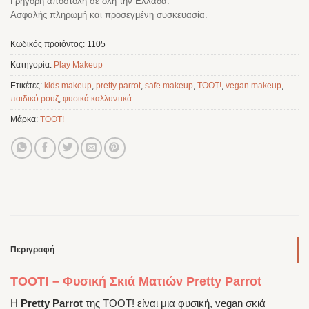
Γρήγορη αποστολή σε όλη την Ελλάδα.
Ασφαλής πληρωμή και προσεγμένη συσκευασία.
Κωδικός προϊόντος:
1105
Κατηγορία:
Play Makeup
Ετικέτες:
kids makeup
,
pretty parrot
,
safe makeup
,
TOOT!
,
vegan makeup
,
παιδικό ρουζ
,
φυσικά καλλυντικά
Μάρκα:
TOOT!
Περιγραφή
TOOT! – Φυσική Σκιά Ματιών Pretty Parrot
Η
Pretty Parrot
της TOOT! είναι μια φυσική, vegan σκιά