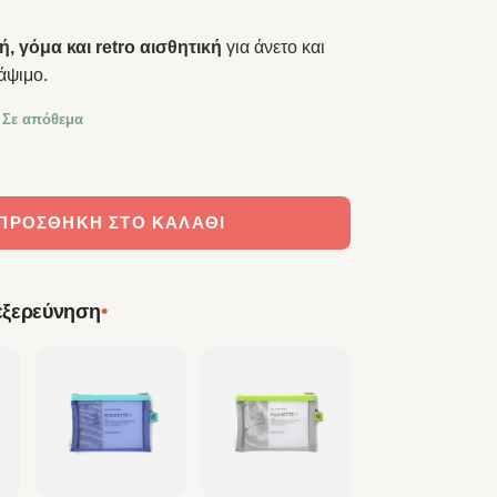
, γόμα και retro αισθητική
για άνετο και
άψιμο.
 Σε απόθεμα
ανικό Μολύβι Yellow / Blue 0.7mm ποσότητα
ΠΡΟΣΘΉΚΗ ΣΤΟ ΚΑΛΆΘΙ
•
 εξερεύνηση