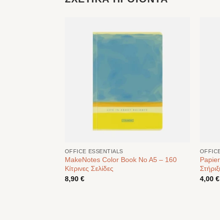
OFFICE ESSENTIALS
OFFIC
MakeNotes Color Book No A5 – 160
Papier
Kito Blue
Κίτρινες Σελίδες
Στήριξ
8,90
€
4,00
€