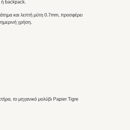
 ή backpack.
κράτημα και λεπτή μύτη 0.7mm, προσφέρει
θημερινή χρήση.
κτήρα, το μηχανικό μολύβι Papier Tigre