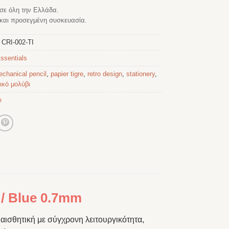
σε όλη την Ελλάδα.
αι προσεγμένη συσκευασία.
:
CRI-002-TI
ssentials
chanical pencil
,
papier tigre
,
retro design
,
stationery
,
ικό μολύβι
e
 / Blue 0.7mm
 αισθητική με σύγχρονη λειτουργικότητα,