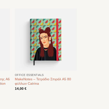
OFFICE ESSENTIALS
πης A6
MakeNotes – Τετράδιο Σπιράλ A5 80
tion
φύλλων Catrina
14,00
€